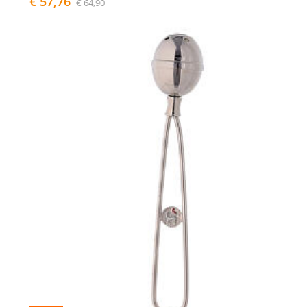
€ 57,76
€ 64,90