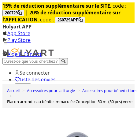
15% de réduction supplémentaire sur le SITE
, code :
|
20% de réduction supplémentaire sur
260729
l'APPLICATION
, code :
260729APP
Holyart APP
App Store
Play Store
Aide & Contact
Découvrez Premium
Se connecter
Liste des envies
Accueil
Accessoires pour la liturgie
Accessoires pour bénédiction
0
Panier
Flacon arrondi eau bénite Immaculée Conception 50 ml (50 pcs) verre