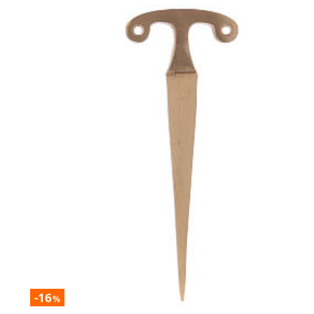
-16
%