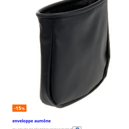
-15
%
enveloppe aumône