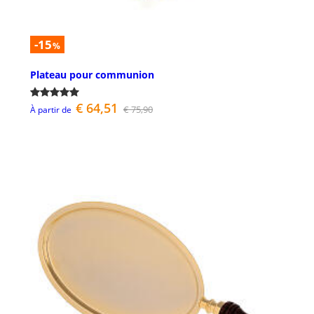
-15
%
Plateau pour communion
€ 64,51
€ 75,90
À partir de