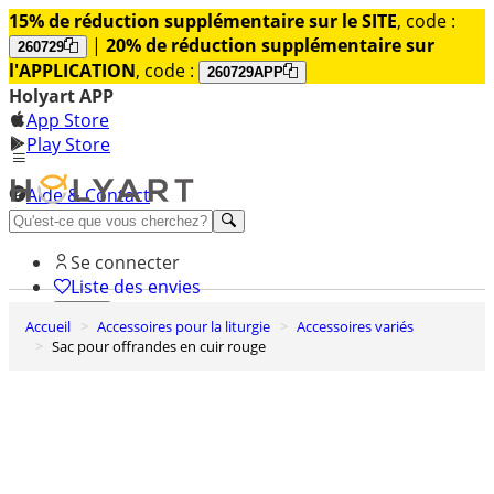
15% de réduction supplémentaire sur le SITE
, code :
|
20% de réduction supplémentaire sur
260729
l'APPLICATION
, code :
260729APP
Holyart APP
App Store
Play Store
Aide & Contact
Découvrez Premium
Se connecter
Liste des envies
Accueil
Accessoires pour la liturgie
Accessoires variés
0
Sac pour offrandes en cuir rouge
Panier