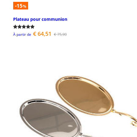
-15
%
Plateau pour communion
€ 64,51
€ 75,90
À partir de