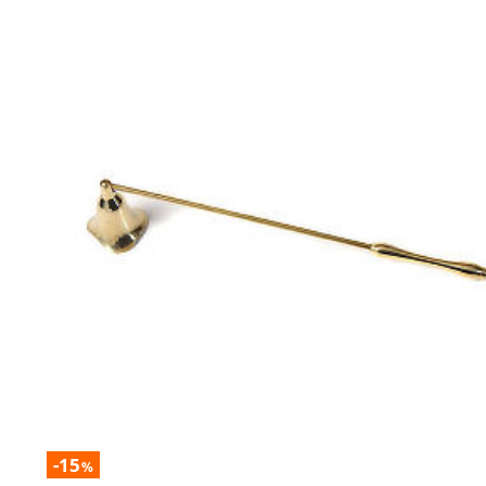
-15
%