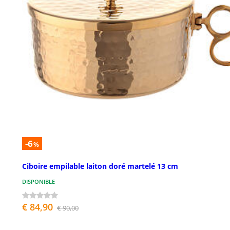
-6
%
Ciboire empilable laiton doré martelé 13 cm
DISPONIBLE
€ 84,90
€ 90,00