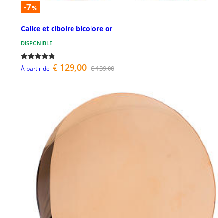
-7
%
Calice et ciboire bicolore or
DISPONIBLE
€ 129,00
€ 139,00
À partir de