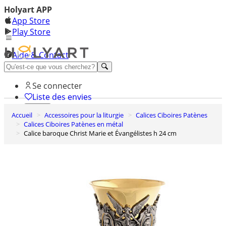
Holyart APP
App Store
Play Store
Aide & Contact
Découvrez Premium
Se connecter
Liste des envies
Accueil
Accessoires pour la liturgie
Calices Ciboires Patènes
0
Calices Ciboires Patènes en métal
Panier
Calice baroque Christ Marie et Évangélistes h 24 cm