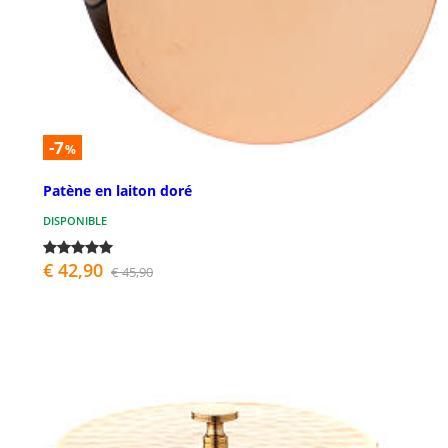
-7
%
Patène en laiton doré
DISPONIBLE
€ 42,90
€ 45,90