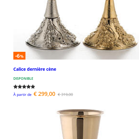
-6
%
Calice dernière cène
DISPONIBLE
€ 299,00
€ 319,00
À partir de