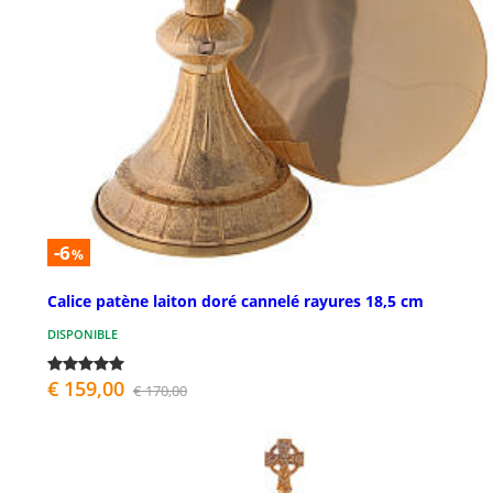
-6
%
Calice patène laiton doré cannelé rayures 18,5 cm
DISPONIBLE
€ 159,00
€ 170,00