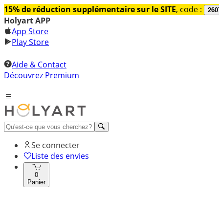
15% de réduction supplémentaire sur le SITE
, code :
260
Holyart APP
App Store
Play Store
Aide & Contact
Découvrez Premium
Se connecter
Liste des envies
0
Panier