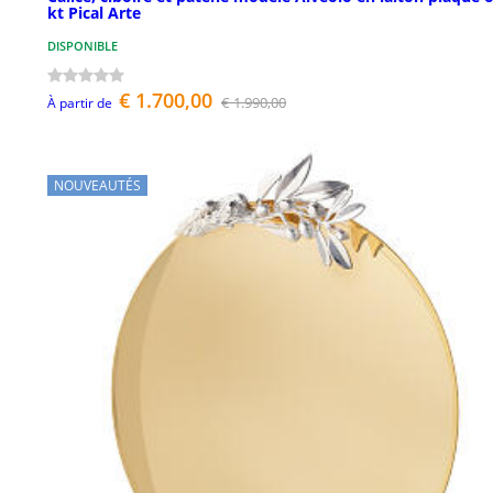
kt Pical Arte
DISPONIBLE
€ 1.700,00
€ 1.990,00
À partir de
NOUVEAUTÉS