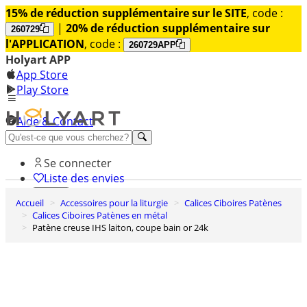
15% de réduction supplémentaire sur le SITE
, code :
|
20% de réduction supplémentaire sur
260729
l'APPLICATION
, code :
260729APP
Holyart APP
App Store
Play Store
Aide & Contact
Découvrez Premium
Se connecter
Liste des envies
Accueil
Accessoires pour la liturgie
Calices Ciboires Patènes
0
Calices Ciboires Patènes en métal
Panier
Patène creuse IHS laiton, coupe bain or 24k