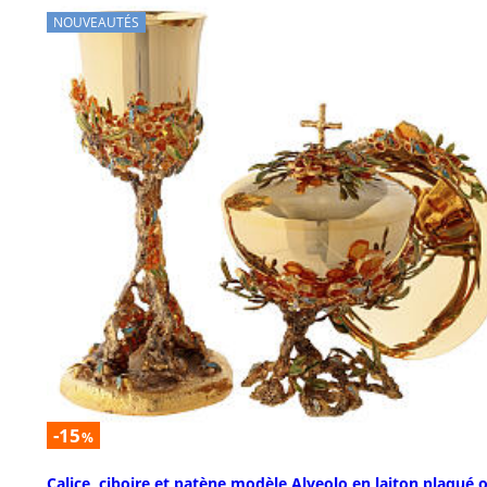
NOUVEAUTÉS
-15
%
Calice, ciboire et patène modèle Alveolo en laiton plaqué o