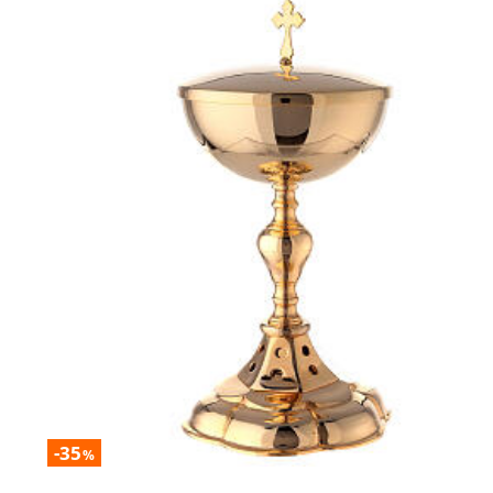
-35
%