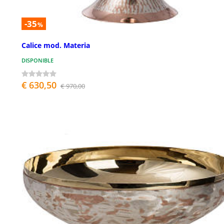
-35
%
Calice mod. Materia
DISPONIBLE
€ 630,50
€ 970,00