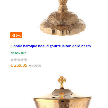
-35
%
Ciboire baroque noeud goutte laiton doré 27 cm
DISPONIBLE
€ 259,35
€ 399,00