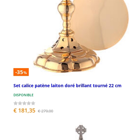
-35
%
Set calice patène laiton doré brillant tourné 22 cm
DISPONIBLE
€ 181,35
€ 279,00