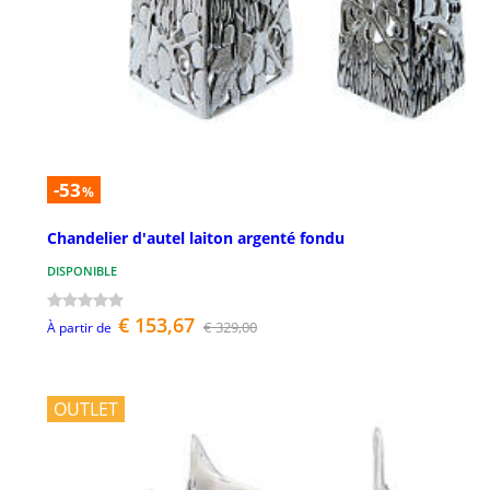
-53
%
Chandelier d'autel laiton argenté fondu
DISPONIBLE
€ 153,67
€ 329,00
À partir de
OUTLET