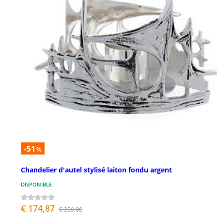
-51
%
Chandelier d'autel stylisé laiton fondu argent
DISPONIBLE
€ 174,87
€ 359,00