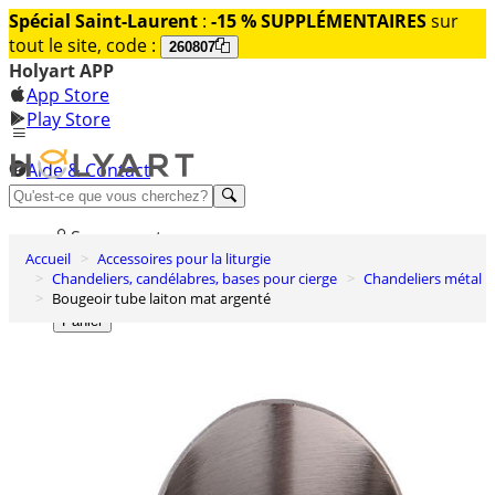
Spécial Saint-Laurent
:
-15 % SUPPLÉMENTAIRES
sur
tout le site, code :
260807
Holyart APP
App Store
Play Store
Aide & Contact
Découvrez Premium
Se connecter
Accueil
Accessoires pour la liturgie
Liste des envies
Chandeliers, candélabres, bases pour cierge
Chandeliers métal
Bougeoir tube laiton mat argenté
0
Panier