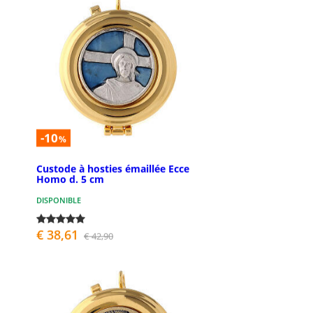
-10
%
Custode à hosties émaillée Ecce
Homo d. 5 cm
DISPONIBLE
€ 38,61
€ 42,90