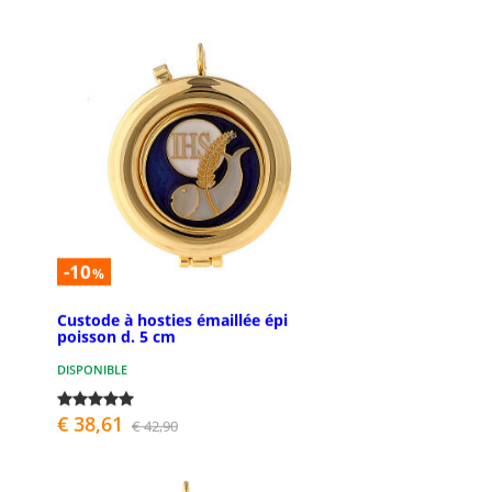
-10
%
Custode à hosties émaillée épi
poisson d. 5 cm
DISPONIBLE
€ 38,61
€ 42,90