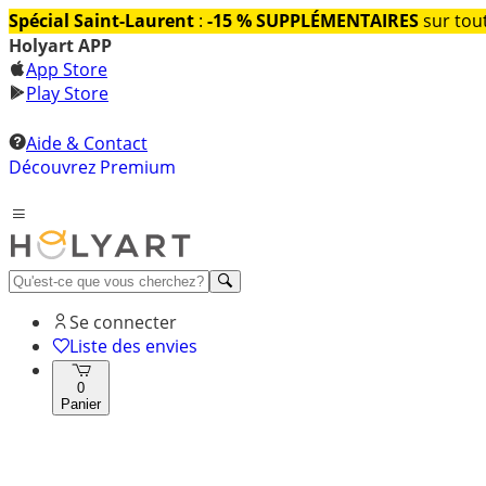
Spécial Saint-Laurent
:
-15 % SUPPLÉMENTAIRES
sur tout
Holyart APP
App Store
Play Store
Aide & Contact
Découvrez Premium
Se connecter
Liste des envies
0
Panier