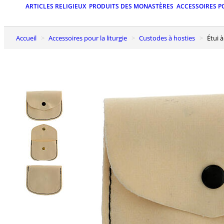
ARTICLES RELIGIEUX
PRODUITS DES MONASTÈRES
ACCESSOIRES P
Accueil
Accessoires pour la liturgie
Custodes à hosties
Étui