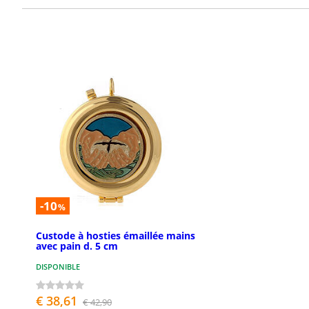
-10
%
Custode à hosties émaillée mains
avec pain d. 5 cm
DISPONIBLE
€ 38,61
€ 42,90