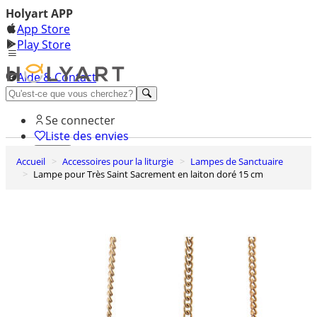
Holyart APP
App Store
Play Store
Aide & Contact
Découvrez Premium
Se connecter
Liste des envies
Accueil
Accessoires pour la liturgie
Lampes de Sanctuaire
0
Lampe pour Très Saint Sacrement en laiton doré 15 cm
Panier