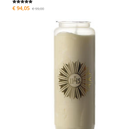
€ 94,05
€ 99,00