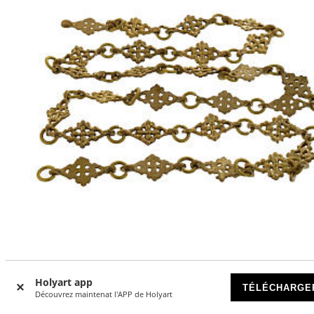
Chaîne laiton 1 m pour lampe suspension
Holyart app
TÉLÉCHARGE
Découvrez maintenat l'APP de Holyart
DISPONIBLE