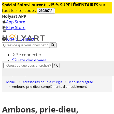
Spécial Saint-Laurent
:
-15 % SUPPLÉMENTAIRES
sur
tout le site, code :
260807
Holyart APP
App Store
Play Store
Aide & Contact
Découvrez Premium
Se connecter
Liste des envies
0
Panier
Accueil
Accessoires pour la liturgie
Mobilier d'eglise
Ambons, prie-dieu, compléments d'ameublement
Ambons, prie-dieu,