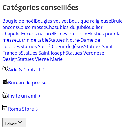
Catégories conseillées
Bougie de noël
Bougies votives
Boutique religieuse
Brule
encens
Calice messe
Chasubles du Jubilé
Collier
chapelet
Encens naturel
Étoles du Jubilé
Hosties pour la
messe
Lutrin de table
Statues Notre-Dame de
Lourdes
Statues Sacré-Coeur de Jésus
Statues Saint
Francois
Statues Saint Joseph
Statues Veronese
Design
Statues Vierge Marie
Aide & Contact
→
Bureau de presse
→
Invite un ami
→
Roma Store
→
Holyart