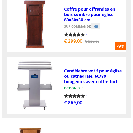
Coffre pour offrandes en
bois sombre pour église
80x30x30 cm
SUR COMMANDE
1
€ 299,00
€ 329,00
-9
%
Candélabre votif pour église
ou cathédrale, 60/80
bougeoirs avec coffre-fort
DISPONIBLE
1
€ 869,00