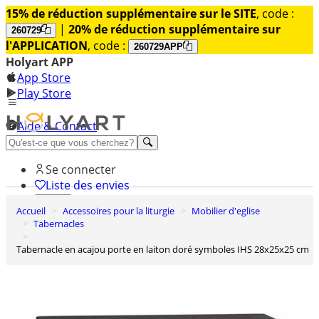
15% de réduction supplémentaire sur le SITE
, code :
|
20% de réduction supplémentaire sur
260729
l'APPLICATION
, code :
260729APP
Holyart APP
App Store
Play Store
Aide & Contact
Découvrez Premium
Se connecter
Liste des envies
Accueil
Accessoires pour la liturgie
Mobilier d'eglise
0
Tabernacles
Panier
Tabernacle en acajou porte en laiton doré symboles IHS 28x25x25 cm