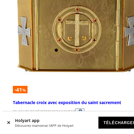
-41
%
Tabernacle croix avec exposition du saint sacrement
EN COURS DE RÉAPPROVISIONNEMENT
Holyart app
TÉLÉCHARGE
Découvrez maintenat l'APP de Holyart
€ 2.126,84
€ 3.600,00