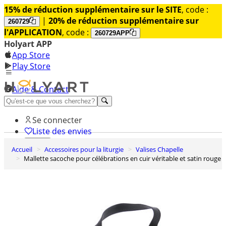
15% de réduction supplémentaire sur le SITE
, code :
|
20% de réduction supplémentaire sur
260729
l'APPLICATION
, code :
260729APP
Holyart APP
App Store
Play Store
Aide & Contact
Découvrez Premium
Se connecter
Liste des envies
Accueil
Accessoires pour la liturgie
Valises Chapelle
0
Mallette sacoche pour célébrations en cuir véritable et satin rouge
Panier