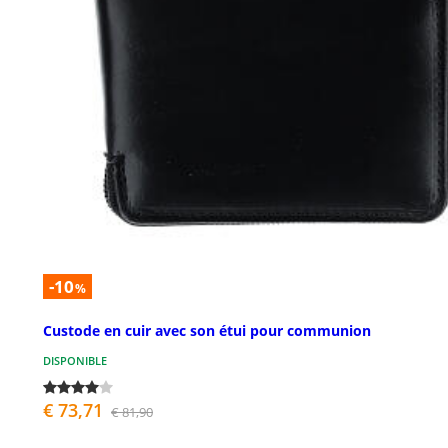
-10
%
Custode en cuir avec son étui pour communion
DISPONIBLE
€ 73,71
€ 81,90