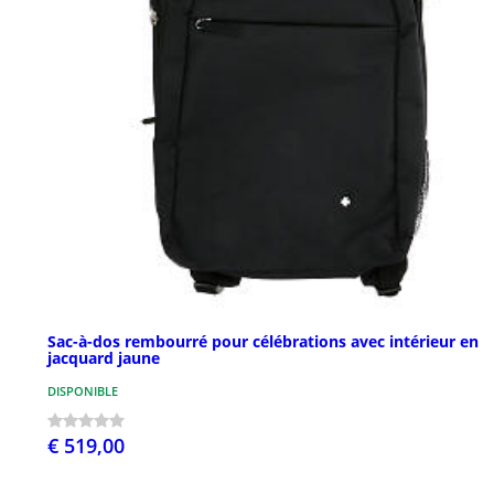
Sac-à-dos rembourré pour célébrations avec intérieur en
jacquard jaune
DISPONIBLE
€ 519,00