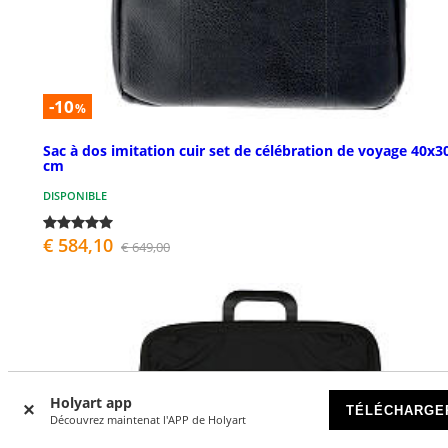
-10
%
Sac à dos imitation cuir set de célébration de voyage 40x3
cm
DISPONIBLE
€ 584,10
€ 649,00
Holyart app
TÉLÉCHARGE
Découvrez maintenat l'APP de Holyart