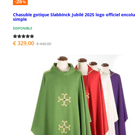
-26
%
Chasuble gotique Slabbinck Jubilé 2025 logo officiel encol
simple
DISPONIBLE
€ 329,00
€ 446,00