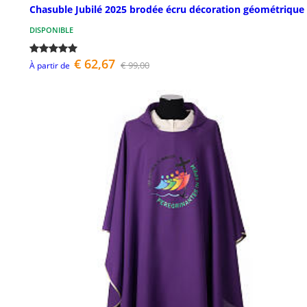
Chasuble Jubilé 2025 brodée écru décoration géométrique
DISPONIBLE
€ 62,67
€ 99,00
À partir de