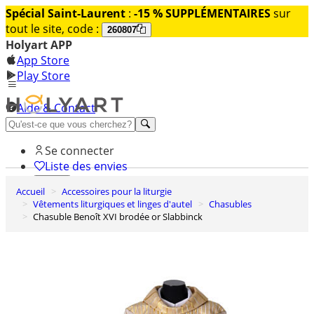
Spécial Saint-Laurent
:
-15 % SUPPLÉMENTAIRES
sur
tout le site, code :
260807
Holyart APP
App Store
Play Store
Aide & Contact
Découvrez Premium
Se connecter
Liste des envies
Accueil
Accessoires pour la liturgie
0
Vêtements liturgiques et linges d'autel
Chasubles
Panier
Chasuble Benoît XVI brodée or Slabbinck