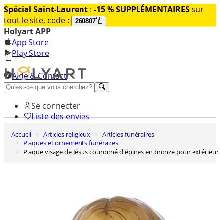
Spécial Saint-Laurent
:
-15 % SUPPLÉMENTAIRES
sur
tout le site, code :
260807
Holyart APP
App Store
Play Store
Aide & Contact
Découvrez Premium
Se connecter
Liste des envies
Accueil
Articles religieux
Articles funéraires
0
Plaques et ornements funéraires
Panier
Plaque visage de Jésus couronné d'épines en bronze pour extérieur