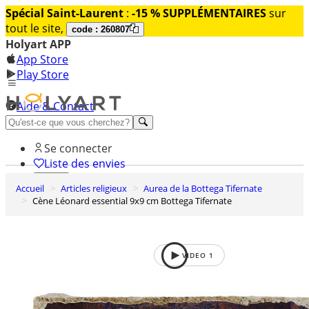
Spécial Saint-Laurent
:
-15 % SUPPLÉMENTAIRES
sur
tout le site,
code : 260807
Holyart APP
App Store
Play Store
Aide & Contact
Découvrez Premium
Se connecter
Liste des envies
Accueil
Articles religieux
Aurea de la Bottega Tifernate
0
Cène Léonard essential 9x9 cm Bottega Tifernate
Panier
VIDEO
1