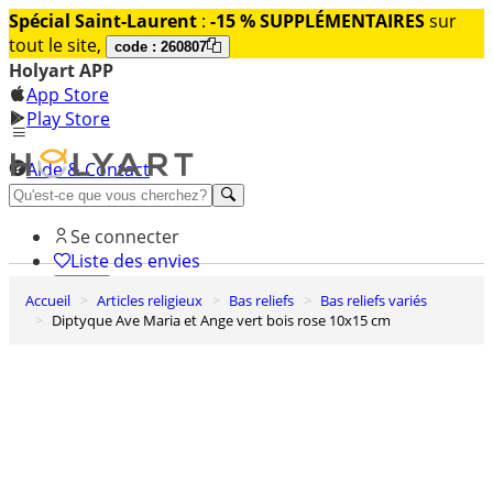
Spécial Saint-Laurent
:
-15 % SUPPLÉMENTAIRES
sur
tout le site,
code : 260807
Holyart APP
App Store
Play Store
Aide & Contact
Découvrez Premium
Se connecter
Liste des envies
Accueil
Articles religieux
Bas reliefs
Bas reliefs variés
0
Diptyque Ave Maria et Ange vert bois rose 10x15 cm
Panier