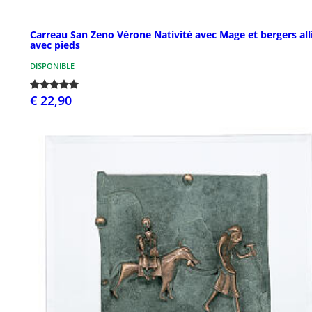
Carreau San Zeno Vérone Nativité avec Mage et bergers all
avec pieds
DISPONIBLE
€ 22,90