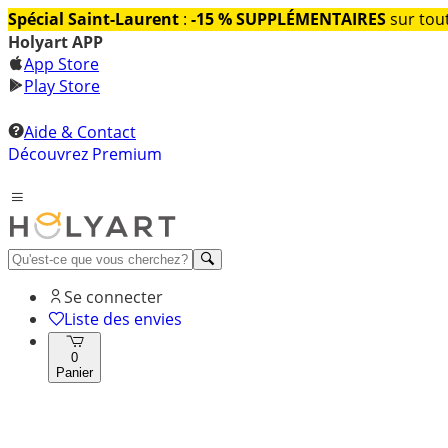
Spécial Saint-Laurent
:
-15 % SUPPLÉMENTAIRES
sur tout
Holyart APP
App Store
Play Store
Aide & Contact
Découvrez Premium
Se connecter
Liste des envies
0
Panier