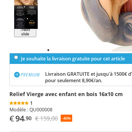
Previous
slide
Next
slide
Je souhaite la livraison gratuite pour cet article
Livraison GRATUITE et jusqu'à 1500€ 
pour seulement 8,90€/an.
Relief Vierge avec enfant en bois 16x10 cm
1
Modèle :
QU000008
€
94
€ 159,00
,90
-40%