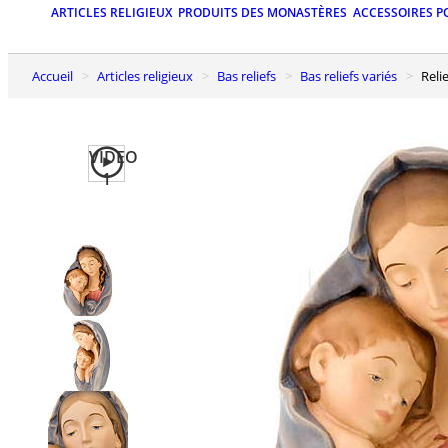
ARTICLES RELIGIEUX
PRODUITS DES MONASTÈRES
ACCESSOIRES P
Accueil
Articles religieux
Bas reliefs
Bas reliefs variés
Rel
VIDEO
1