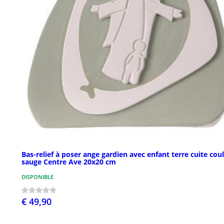
Bas-relief à poser ange gardien avec enfant terre cuite cou
sauge Centre Ave 20x20 cm
DISPONIBLE
€ 49,90