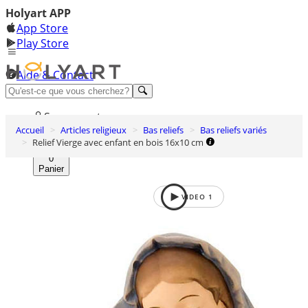
Holyart APP
App Store
Play Store
Aide & Contact
Découvrez Premium
Se connecter
Accueil
Articles religieux
Bas reliefs
Bas reliefs variés
Liste des envies
Relief Vierge avec enfant en bois 16x10 cm
0
Panier
VIDEO
1