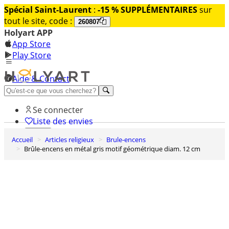
Spécial Saint-Laurent
:
-15 % SUPPLÉMENTAIRES
sur
tout le site, code :
260807
Holyart APP
App Store
Play Store
Aide & Contact
Découvrez Premium
Se connecter
Liste des envies
Accueil
Articles religieux
Brule-encens
0
Brûle-encens en métal gris motif géométrique diam. 12 cm
Panier