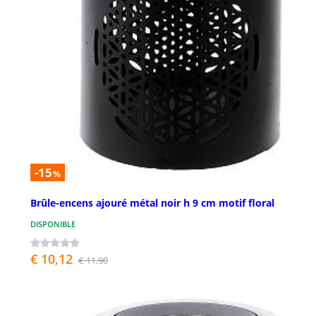
-15
%
Brûle-encens ajouré métal noir h 9 cm motif floral
DISPONIBLE
€ 10,12
€ 11,90