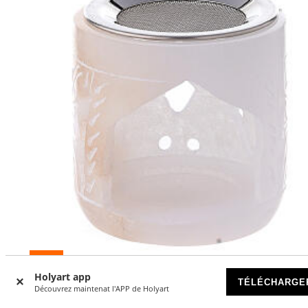
-15
%
Holyart app
TÉLÉCHARGE
Brûle-encens pierre ollaire cylindre 6 cm ajouré
Découvrez maintenat l'APP de Holyart