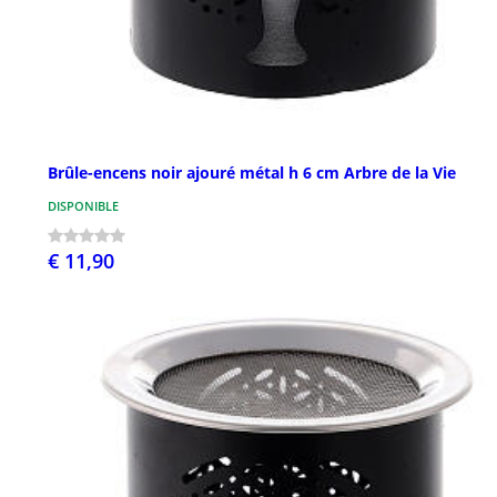
Brûle-encens noir ajouré métal h 6 cm Arbre de la Vie
DISPONIBLE
€ 11,90