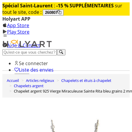
Spécial Saint-Laurent
:
-15 % SUPPLÉMENTAIRES
sur
tout le site, code :
260807
Holyart APP
App Store
Play Store
Aide & Contact
Découvrez Premium
Se connecter
Liste des envies
Accueil
Articles religieux
Chapelets et étuis à chapelet
0
Chapelets argent
Panier
Chapelet argent 925 Vierge Miraculeuse Sainte Rita bleu grains 2 m