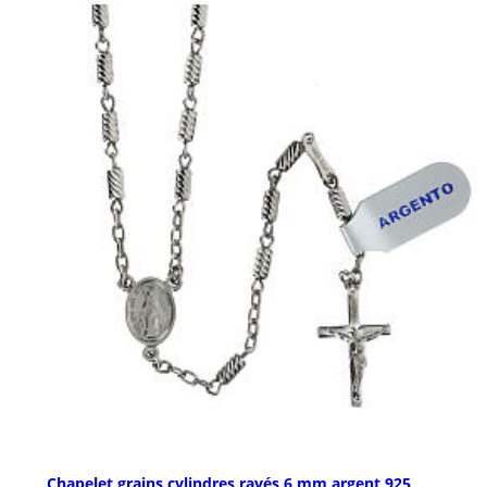
Chapelet grains cylindres rayés 6 mm argent 925