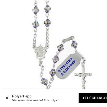
Holyart app
TÉLÉCHARGE
Découvrez maintenat l'APP de Holyart
Chapelet anneau strass 3 mm cristaux violets argent 925