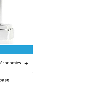
d'économies
 base