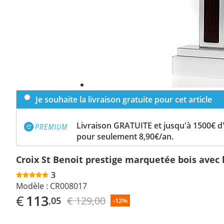
Je souhaite la livraison gratuite pour cet article
Livraison GRATUITE et jusqu'à 1500€ 
pour seulement 8,90€/an.
Croix St Benoit prestige marquetée bois avec
3
Modèle :
CR008017
€
113
€ 129,00
,05
-12%