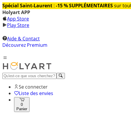
Spécial Saint-Laurent
:
-15 % SUPPLÉMENTAIRES
sur tout
Holyart APP
App Store
Play Store
Aide & Contact
Découvrez Premium
Se connecter
Liste des envies
0
Panier