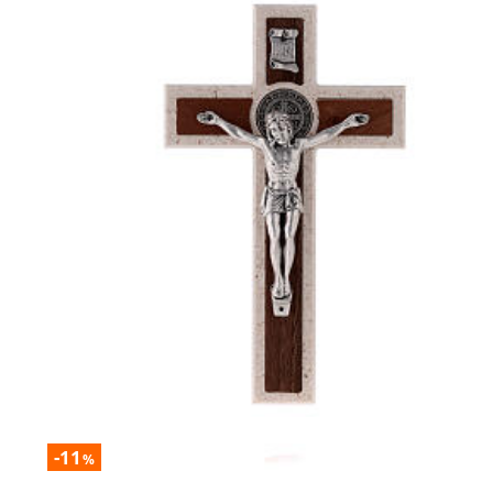
-11
%