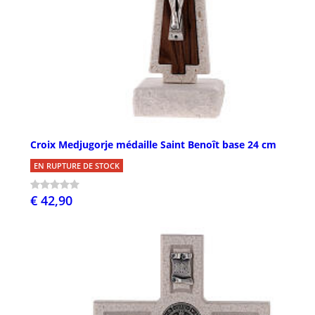
Croix Medjugorje médaille Saint Benoît base 24 cm
EN RUPTURE DE STOCK
€ 42,90