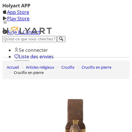
Holyart APP
App Store
Play Store
Aide & Contact
Découvrez Premium
Se connecter
Liste des envies
Accueil
Articles religieux
Crucifix
Crucifix en pierre
0
Crucifix en pierre
Panier