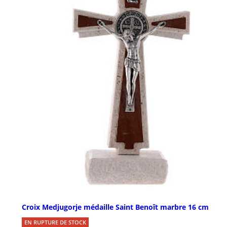
Croix Medjugorje médaille Saint Benoît marbre 16 cm
EN RUPTURE DE STOCK