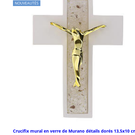
NOUVEAUTÉS
Crucifix mural en verre de Murano détails dorés 13,5x10 c