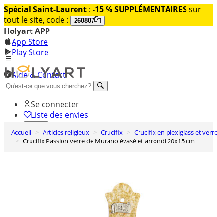
Spécial Saint-Laurent
:
-15 % SUPPLÉMENTAIRES
sur
tout le site, code :
260807
Holyart APP
App Store
Play Store
Aide & Contact
Découvrez Premium
Se connecter
Liste des envies
Accueil
Articles religieux
Crucifix
Crucifix en plexiglass et verr
0
Crucifix Passion verre de Murano évasé et arrondi 20x15 cm
Panier