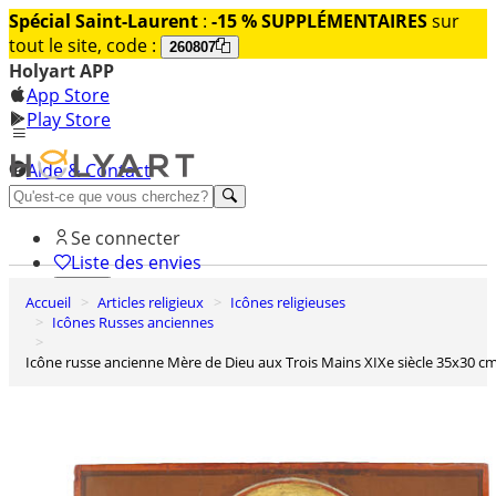
Spécial Saint-Laurent
:
-15 % SUPPLÉMENTAIRES
sur
tout le site, code :
260807
Holyart APP
App Store
Play Store
Aide & Contact
Découvrez Premium
Se connecter
Liste des envies
Accueil
Articles religieux
Icônes religieuses
0
Icônes Russes anciennes
Panier
Icône russe ancienne Mère de Dieu aux Trois Mains XIXe siècle 35x30 c