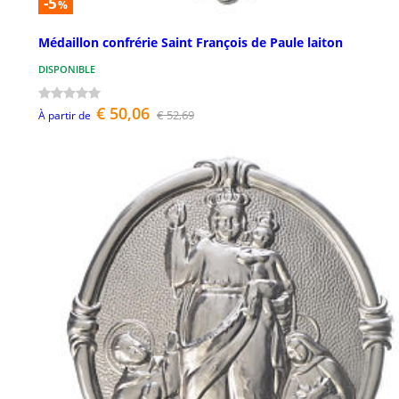
-5
%
Médaillon confrérie Saint François de Paule laiton
DISPONIBLE
€ 50,06
€ 52,69
À partir de