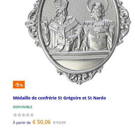
-5
%
Médaille de confrérie St Grégoire et St Nardo
DISPONIBLE
€ 50,06
€ 52,69
À partir de