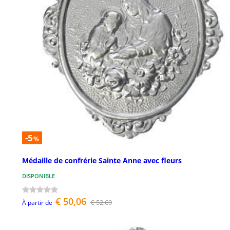
-5
%
Médaille de confrérie Sainte Anne avec fleurs
DISPONIBLE
€ 50,06
€ 52,69
À partir de