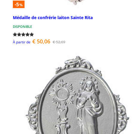
-5
%
Médaille de confrérie laiton Sainte Rita
DISPONIBLE
€ 50,06
€ 52,69
À partir de