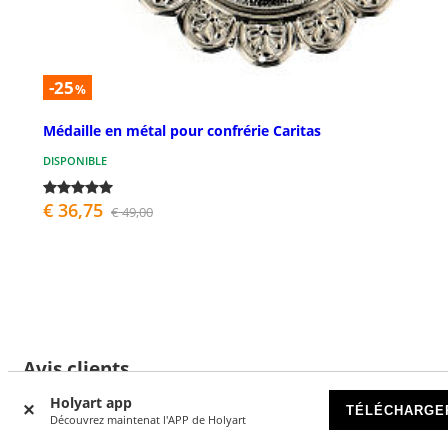
-25
%
Médaille en métal pour confrérie Caritas
DISPONIBLE
€ 36,75
€ 49,00
Avis clients
Holyart app
TÉLÉCHARGE
Découvrez maintenat l'APP de Holyart