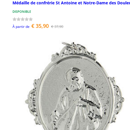
Médaille de confrérie St Antoine et Notre-Dame des Doule
DISPONIBLE
€ 35,90
€ 37,90
À partir de