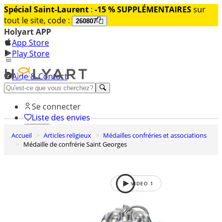
Spécial Saint-Laurent
:
-15 % SUPPLÉMENTAIRES
sur
tout le site, code :
260807
Holyart APP
App Store
Play Store
Aide & Contact
Découvrez Premium
Se connecter
Liste des envies
Accueil
Articles religieux
Médailles confréries et associations
0
Médaille de confrérie Saint Georges
Panier
VIDEO
1