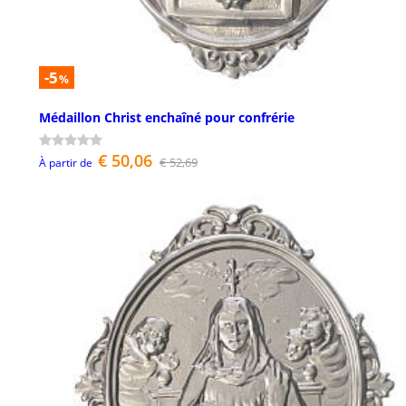
-5
%
Médaillon Christ enchaîné pour confrérie
€ 50,06
€ 52,69
À partir de