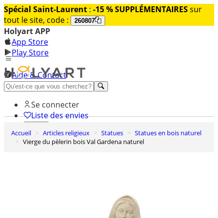
Spécial Saint-Laurent
:
-15 % SUPPLÉMENTAIRES
sur
tout le site, code :
260807
Holyart APP
App Store
Play Store
Aide & Contact
Découvrez Premium
Se connecter
Liste des envies
Accueil
Articles religieux
Statues
Statues en bois naturel
0
Vierge du pèlerin bois Val Gardena naturel
Panier