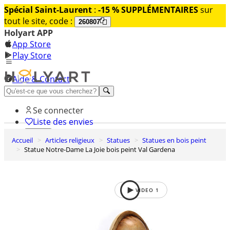
Spécial Saint-Laurent
:
-15 % SUPPLÉMENTAIRES
sur
tout le site, code :
260807
Holyart APP
App Store
Play Store
Aide & Contact
Découvrez Premium
Se connecter
Liste des envies
Accueil
Articles religieux
Statues
Statues en bois peint
0
Statue Notre-Dame La Joie bois peint Val Gardena
Panier
VIDEO
1