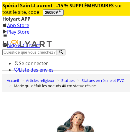
Spécial Saint-Laurent
:
-15 % SUPPLÉMENTAIRES
sur
tout le site, code :
260807
Holyart APP
App Store
Play Store
Aide & Contact
Découvrez Premium
Se connecter
Liste des envies
Accueil
Articles religieux
Statues
Statues en résine et PVC
0
Marie qui défait les noeuds 40 cm statue résine
Panier