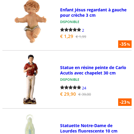
Enfant Jésus regardant à gauche
pour crèche 3 cm
DISPONIBLE
2
€ 1,29
€ 1,99
-35
%
Statue en résine peinte de Carlo
Acutis avec chapelet 30 cm
DISPONIBLE
24
€ 29,90
€ 39,00
-23
%
Statuette Notre-Dame de
Lourdes fluorescente 10 cm