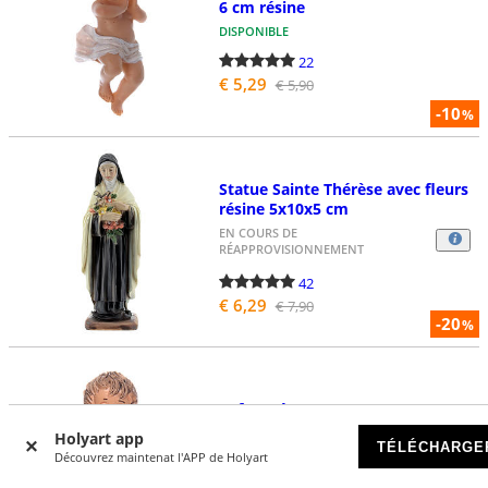
6 cm résine
DISPONIBLE
22
€ 5,29
€ 5,90
-10
%
Statue Sainte Thérèse avec fleurs
résine 5x10x5 cm
EN COURS DE
RÉAPPROVISIONNEMENT
42
€ 6,29
€ 7,90
-20
%
Enfant Jésus avec pagne pour
crèche 3,5 cm
Holyart app
TÉLÉCHARGE
DISPONIBLE
Découvrez maintenat l'APP de Holyart
5