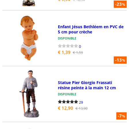
-23
%
Enfant Jésus Bethléem en PVC de
5 cm pour crèche
DISPONIBLE
0
€ 1,39
€ 1,59
-13
%
Statue Pier Giorgio Frassati
résine peinte à la main 12 cm
DISPONIBLE
29
€ 12,90
€ 13,90
-7
%