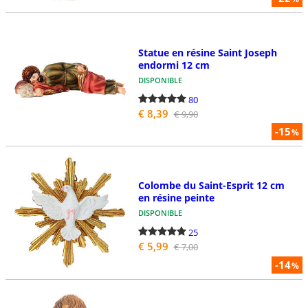
Statue en résine Saint Joseph
endormi 12 cm
DISPONIBLE
80
€ 8,39
€ 9,90
-15
%
Colombe du Saint-Esprit 12 cm
en résine peinte
DISPONIBLE
25
€ 5,99
€ 7,00
-14
%