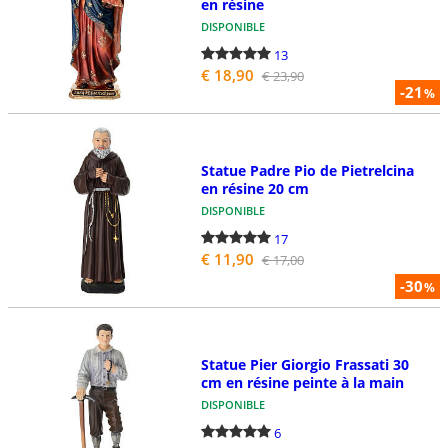
en résine
DISPONIBLE
13
€ 18,90
€ 23,90
-21
%
Statue Padre Pio de Pietrelcina
en résine 20 cm
DISPONIBLE
17
€ 11,90
€ 17,00
-30
%
Statue Pier Giorgio Frassati 30
cm en résine peinte à la main
DISPONIBLE
6