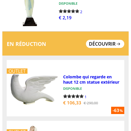
DISPONIBLE
2
€ 2,19
EN RÉDUCTION
DÉCOUVRIR
OUTLET
Colombe qui regarde en
haut 12 cm statue extérieur
DISPONIBLE
1
€ 106,33
€ 290,00
-63
%