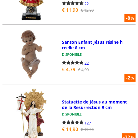
22
€ 11,90
€ 12,90
-8
%
Santon Enfant Jésus résine h
réelle 6 cm
DISPONIBLE
22
€ 4,79
€ 4,90
-2
%
Statuette de Jésus au moment
de la Résurrection 9 cm
DISPONIBLE
127
€ 14,90
€ 19,00
-22
%