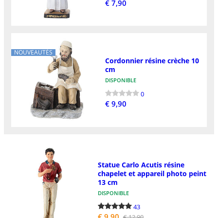
€ 7,90
NOUVEAUTÉS
Cordonnier résine crèche 10
cm
DISPONIBLE
0
€ 9,90
Statue Carlo Acutis résine
chapelet et appareil photo peint
13 cm
DISPONIBLE
43
€ 9,90
€ 12,90