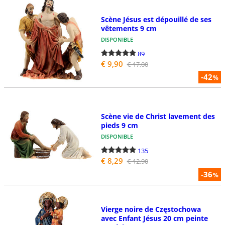
Scène Jésus est dépouillé de ses
vêtements 9 cm
DISPONIBLE
89
€ 9,90
€ 17,00
-42
%
Scène vie de Christ lavement des
pieds 9 cm
DISPONIBLE
135
€ 8,29
€ 12,90
-36
%
Vierge noire de Częstochowa
avec Enfant Jésus 20 cm peinte