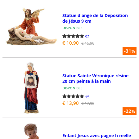
Statue d'ange de la Déposition
de Jésus 9 cm
DISPONIBLE
92
€ 10,90
€ 15,90
-31
%
Statue Sainte Véronique résine
20 cm peinte à la main
DISPONIBLE
15
€ 13,90
€ 17,90
-22
%
Enfant Jésus avec pagne h réelle