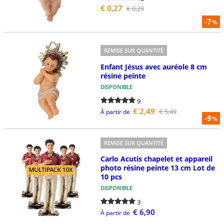
€ 0,27
€ 0,29
-7
%
REMISE SUR QUANTITÉ
Enfant Jésus avec auréole 8 cm
résine peinte
DISPONIBLE
9
€ 2,49
€ 5,49
À partir de
-9
%
REMISE SUR QUANTITÉ
Carlo Acutis chapelet et appareil
photo résine peinte 13 cm Lot de
10 pcs
DISPONIBLE
3
€ 6,90
À partir de