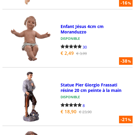
-16
%
Enfant Jésus 4cm cm
Moranduzzo
DISPONIBLE
30
€ 2,49
€ 3,99
-38
%
Statue Pier Giorgio Frassati
résine 20 cm peinte à la main
DISPONIBLE
8
€ 18,90
€ 23,90
-21
%