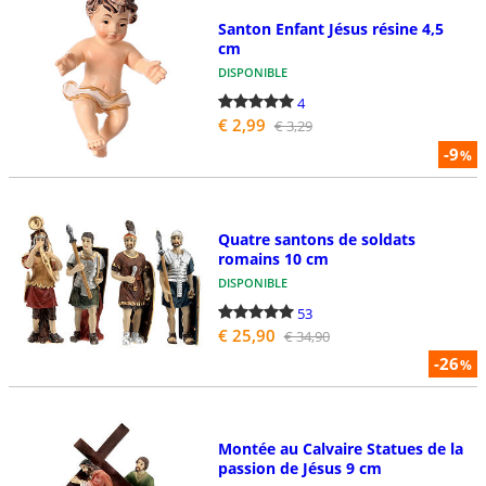
Santon Enfant Jésus résine 4,5
cm
DISPONIBLE
4
€ 2,99
€ 3,29
-9
%
Quatre santons de soldats
romains 10 cm
DISPONIBLE
53
€ 25,90
€ 34,90
-26
%
Montée au Calvaire Statues de la
passion de Jésus 9 cm