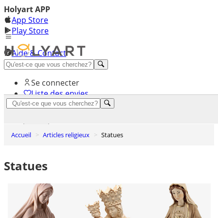
Holyart APP
App Store
Play Store
Aide & Contact
Découvrez Premium
Se connecter
Liste des envies
0
Panier
Accueil
Articles religieux
Statues
Statues