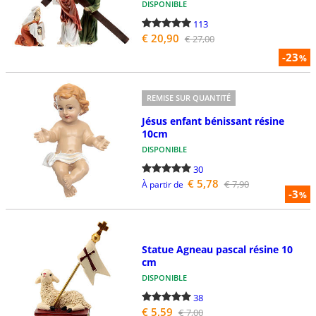
DISPONIBLE
113
€ 20,90
€ 27,00
-23
%
REMISE SUR QUANTITÉ
Jésus enfant bénissant résine
10cm
DISPONIBLE
30
€ 5,78
€ 7,90
À partir de
-3
%
Statue Agneau pascal résine 10
cm
DISPONIBLE
38
€ 5,59
€ 7,00