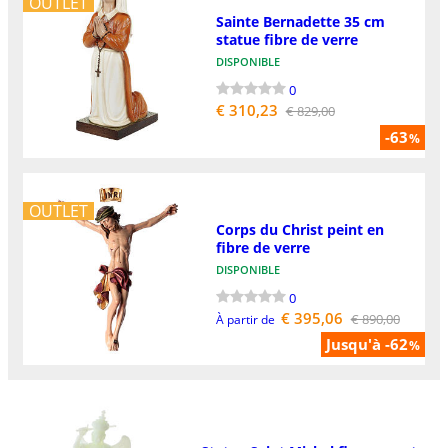
OUTLET
Sainte Bernadette 35 cm
statue fibre de verre
DISPONIBLE
0
€ 310,23
€ 829,00
-63
%
OUTLET
Corps du Christ peint en
fibre de verre
DISPONIBLE
0
€ 395,06
€ 890,00
À partir de
Jusqu'à -62
%