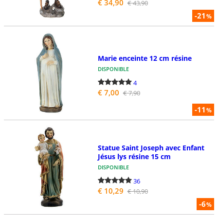
€ 34,90
€ 43,90
-21
%
Marie enceinte 12 cm résine
DISPONIBLE
4
€ 7,00
€ 7,90
-11
%
Statue Saint Joseph avec Enfant
Jésus lys résine 15 cm
DISPONIBLE
36
€ 10,29
€ 10,90
-6
%