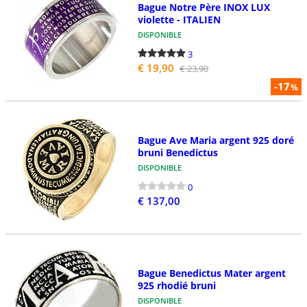
Bague Notre Père INOX LUX
violette - ITALIEN
DISPONIBLE
3
€ 19,90
€ 23,90
-17
%
Bague Ave Maria argent 925 doré
bruni Benedictus
DISPONIBLE
0
€ 137,00
Bague Benedictus Mater argent
925 rhodié bruni
DISPONIBLE