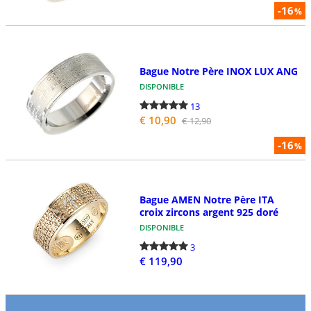
-16
%
Bague Notre Père INOX LUX ANG
DISPONIBLE
13
€ 10,90
€ 12,90
-16
%
Bague AMEN Notre Père ITA
croix zircons argent 925 doré
DISPONIBLE
3
€ 119,90