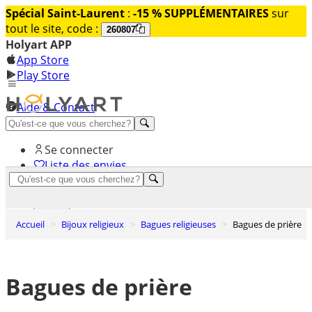
Spécial Saint-Laurent
:
-15 % SUPPLÉMENTAIRES
sur
tout le site, code :
260807
Holyart APP
App Store
Play Store
Aide & Contact
Découvrez Premium
Se connecter
Liste des envies
0
Panier
Accueil
Bijoux religieux
Bagues religieuses
Bagues de prière
Bagues de prière