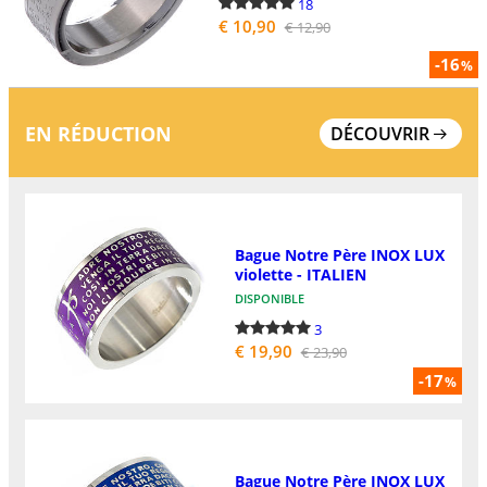
18
€ 10,90
€ 12,90
-16
%
EN RÉDUCTION
DÉCOUVRIR
Bague Notre Père INOX LUX
violette - ITALIEN
DISPONIBLE
3
€ 19,90
€ 23,90
-17
%
Bague Notre Père INOX LUX