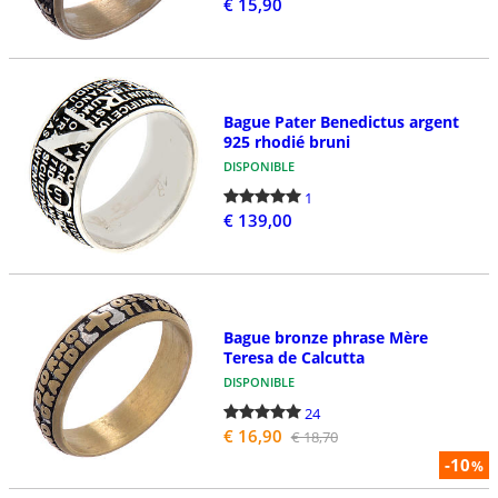
€ 15,90
Bague Pater Benedictus argent
925 rhodié bruni
DISPONIBLE
1
€ 139,00
Bague bronze phrase Mère
Teresa de Calcutta
DISPONIBLE
24
€ 16,90
€ 18,70
-10
%