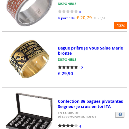
DISPONIBLE
0
€ 20,79
€ 23,90
À partir de
-13
%
Bague prière Je Vous Salue Marie
bronze
DISPONIBLE
12
€ 29,90
Confection 36 bagues pivotantes
Seigneur je crois en toi ITA
EN COURS DE
RÉAPPROVISIONNEMENT
4