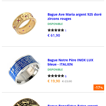
Bague Ave Maria argent 925 doré
zircons rouges
DISPONIBLE
1
€ 61,90
Bague Notre Père INOX LUX
bleue - ITALIEN
DISPONIBLE
6
€ 19,90
€ 23,90
-17
%
Bague Benedictus Pater argent