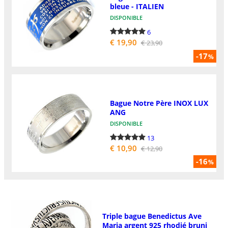
bleue - ITALIEN
DISPONIBLE
6
€ 19,90
€ 23,90
-17
%
Bague Notre Père INOX LUX
ANG
DISPONIBLE
13
€ 10,90
€ 12,90
-16
%
Triple bague Benedictus Ave
Maria argent 925 rhodié bruni