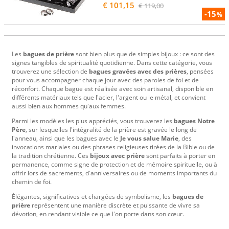
€ 101,15
€ 119,00
-15
%
Les
bagues de prière
sont bien plus que de simples bijoux : ce sont des
signes tangibles de spiritualité quotidienne. Dans cette catégorie, vous
trouverez une sélection de
bagues gravées avec des prières
, pensées
pour vous accompagner chaque jour avec des paroles de foi et de
réconfort. Chaque bague est réalisée avec soin artisanal, disponible en
différents matériaux tels que l'acier, l'argent ou le métal, et convient
aussi bien aux hommes qu'aux femmes.
Parmi les modèles les plus appréciés, vous trouverez les
bagues Notre
Père
, sur lesquelles l'intégralité de la prière est gravée le long de
l'anneau, ainsi que les bagues avec le
Je vous salue Marie
, des
invocations mariales ou des phrases religieuses tirées de la Bible ou de
la tradition chrétienne. Ces
bijoux avec prière
sont parfaits à porter en
permanence, comme signe de protection et de mémoire spirituelle, ou à
offrir lors de sacrements, d'anniversaires ou de moments importants du
chemin de foi.
Élégantes, significatives et chargées de symbolisme, les
bagues de
prière
représentent une manière discrète et puissante de vivre sa
dévotion, en rendant visible ce que l'on porte dans son cœur.