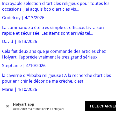
Incroyable selection d 'articles religieux pour toutes les
occasions. J ai acquis bcp d articles vis...
Godefroy
|
4/13/2026
La commande a été très simple et efficace. Livraison
rapide et sécurisée. Les items sont arrivés tel...
David
|
4/13/2026
Cela fait deux ans que je commande des articles chez
Holyart. J’apprécie vraiment le très grand sérieux...
Stephanie
|
4/10/2026
la caverne d'Alibaba religieuse ! A la recherche d'articles
pour enrichir le décor de ma crèche, c'est...
Marie
|
4/10/2026
Le site est très agréable et les produits de grande
Holyart app
qualité. La commande est facile et l’envoi bien...
TÉLÉCHARGE
Découvrez maintenat l'APP de Holyart
Monique
|
4/10/2026