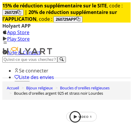
15% de réduction supplémentaire sur le SITE
, code :
|
20% de réduction supplémentaire sur
260729
l'APPLICATION
, code :
260729APP
Holyart APP
App Store
Play Store
Aide & Contact
Découvrez Premium
Se connecter
Liste des envies
Accueil
Bijoux religieux
Boucles d'oreilles religieuses
0
Boucles d'oreilles argent 925 et strass noir Lourdes
Panier
VIDEO
1