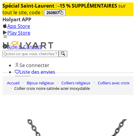
Spécial Saint-Laurent
:
-15 % SUPPLÉMENTAIRES
sur
tout le site, code :
260807
Holyart APP
App Store
Play Store
Aide & Contact
Découvrez Premium
Se connecter
Liste des envies
Accueil
Bijoux religieux
Colliers religieux
Colliers avec croix
0
Collier croix noire satinée acier inoxydable
Panier