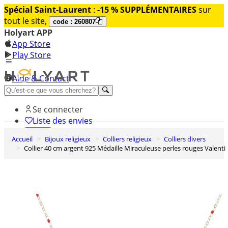
Spécial Saint-Laurent
:
-15 % SUPPLÉMENTAIRES
sur
tout le site,
code : 260807
Holyart APP
App Store
Play Store
Aide & Contact
Découvrez Premium
Se connecter
Liste des envies
Accueil
Bijoux religieux
Colliers religieux
Colliers divers
0
Collier 40 cm argent 925 Médaille Miraculeuse perles rouges Valenti
Panier