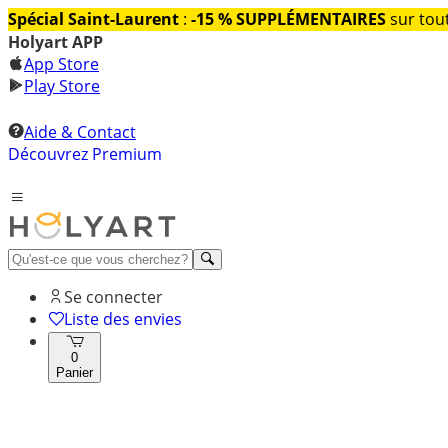
Spécial Saint-Laurent
:
-15 % SUPPLÉMENTAIRES
sur tout
Holyart APP
App Store
Play Store
Aide & Contact
Découvrez Premium
Se connecter
Liste des envies
0
Panier