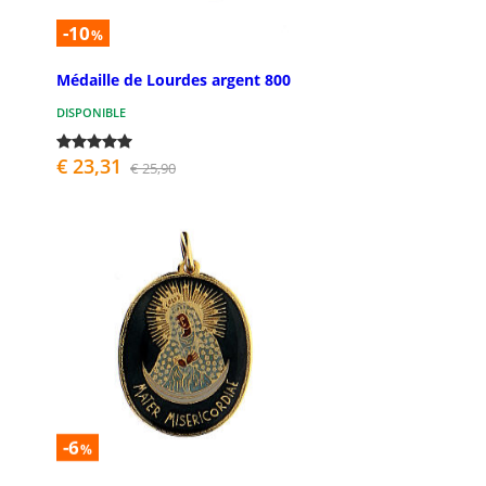
-10
%
Médaille de Lourdes argent 800
DISPONIBLE
€ 23,31
€ 25,90
-6
%