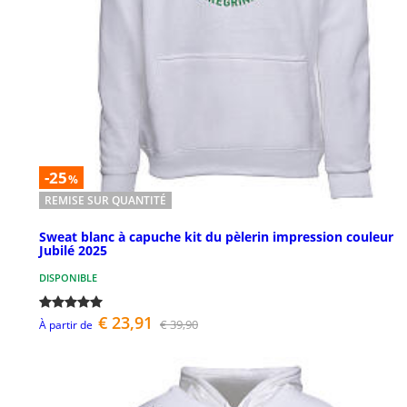
-25
%
REMISE SUR QUANTITÉ
Sweat blanc à capuche kit du pèlerin impression couleur
Jubilé 2025
DISPONIBLE
€ 23,91
€ 39,90
À partir de