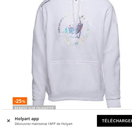
-25
%
REMISE SUR QUANTITÉ
Holyart app
Sweat à capuche blanc logo officiel Jubilé 2025 impression
TÉLÉCHARGE
Découvrez maintenat l'APP de Holyart
holographique