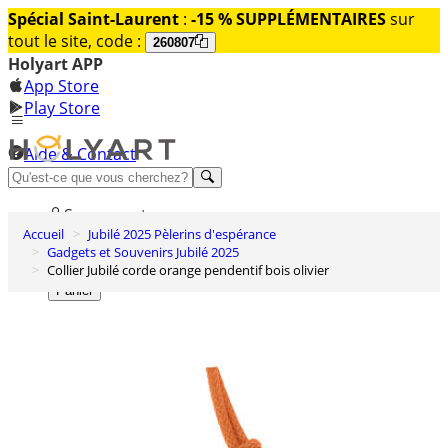
Spécial Saint-Laurent
:
-15 % SUPPLÉMENTAIRES
sur
tout le site, code :
260807
Holyart APP
App Store
Play Store
Aide & Contact
Découvrez Premium
Se connecter
Accueil
Jubilé 2025 Pèlerins d'espérance
Liste des envies
Gadgets et Souvenirs Jubilé 2025
Collier Jubilé corde orange pendentif bois olivier
0
Panier