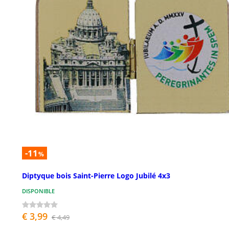
-11
%
Diptyque bois Saint-Pierre Logo Jubilé 4x3
DISPONIBLE
€ 3,99
€ 4,49