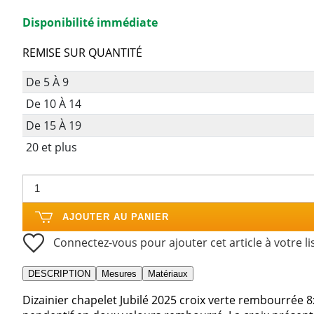
Disponibilité immédiate
REMISE SUR QUANTITÉ
De 5 À 9
De 10 À 14
De 15 À 19
20 et plus
AJOUTER AU PANIER
Connectez-vous pour ajouter cet article à votre li
DESCRIPTION
Mesures
Matériaux
Dizainier chapelet Jubilé 2025 croix verte rembourrée 8