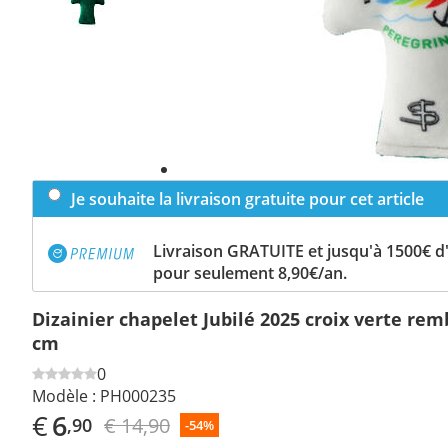
Je souhaite la livraison gratuite pour cet article
Livraison GRATUITE et jusqu'à 1500€ 
pour seulement 8,90€/an.
Dizainier chapelet Jubilé 2025 croix verte re
cm
0
Modèle :
PH000235
€
6
€ 14,90
,90
-54%