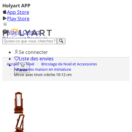
Holyart APP
App Store
Play Store
Aide & Contact
Découvrez Premium
Se connecter
Liste des envies
Accueil
Noël
Bricolage de Noël et Accessoires
Accessoires maison en miniature
Panier
Miroir avec tiroir crèche 10-12 cm