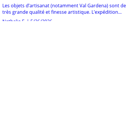
Les objets d’artisanat (notamment Val Gardena) sont de
très grande qualité et finesse artistique. L’expédition...
Nathalie F.
|
5/26/2026
Les articles sont de bonne qualité. Les articles sont
toujours bien protégés et bien enballés pour éviter...
Coralie H.
|
5/26/2026
J’ai passé 2 commandes en 7 jours, ce site est
extraordinaire ! J’en parle autour de moi, je le
recommande...
christine
|
5/14/2026
Ce n'est pas la 1ère fois que je commande sur holyart, et
je trouve que cela en vaut la peine. Holyart...
Marcel
|
5/14/2026
Beaucoup de produits de tailles et de qualités différentes
permettant un choix adapté à mes attentes....