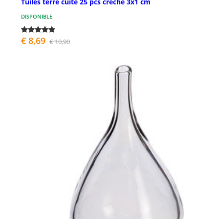
Tuiles terre cuite 25 pcs crèche 3x1 cm
DISPONIBLE
€ 8,69
€ 10,90