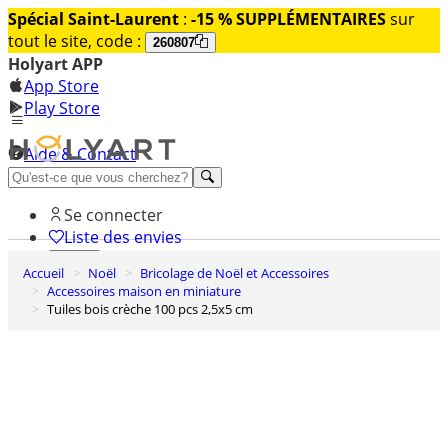
Spécial Saint-Laurent
:
-15 % SUPPLÉMENTAIRES
sur
tout le site, code :
260807
Holyart APP
App Store
Play Store
Aide & Contact
Découvrez Premium
Se connecter
Liste des envies
Accueil
Noël
Bricolage de Noël et Accessoires
0
Accessoires maison en miniature
Panier
Tuiles bois crèche 100 pcs 2,5x5 cm