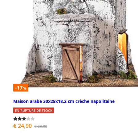
-17
%
Maison arabe 30x25x18,2 cm crèche napolitaine
EN RUPTURE DE STOCK
€ 24,90
€ 29,90