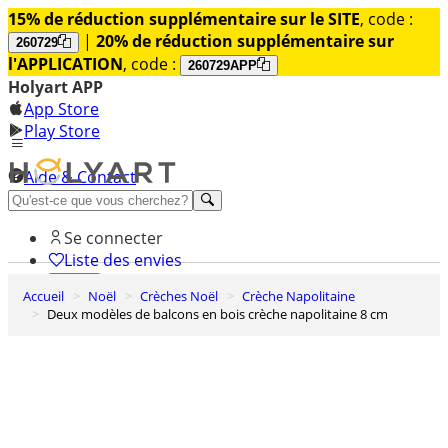
15% de réduction supplémentaire sur le SITE
, code :
|
20% de réduction supplémentaire sur
260729
l'APPLICATION
, code :
260729APP
Holyart APP
App Store
Play Store
Aide & Contact
Découvrez Premium
Se connecter
Liste des envies
Accueil
Noël
Crèches Noël
Crèche Napolitaine
0
Deux modèles de balcons en bois crèche napolitaine 8 cm
Panier