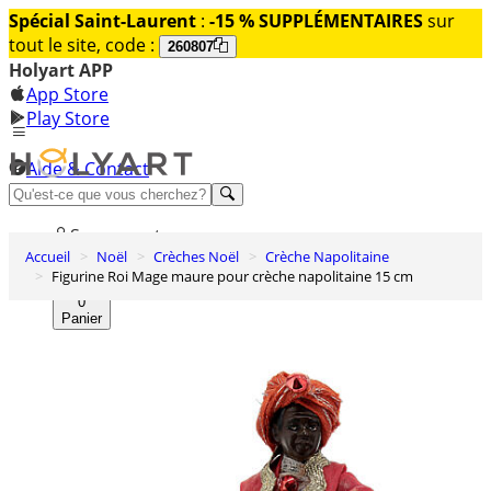
Spécial Saint-Laurent
:
-15 % SUPPLÉMENTAIRES
sur
tout le site, code :
260807
Holyart APP
App Store
Play Store
Aide & Contact
Découvrez Premium
Se connecter
Accueil
Noël
Crèches Noël
Crèche Napolitaine
Liste des envies
Figurine Roi Mage maure pour crèche napolitaine 15 cm
0
Panier