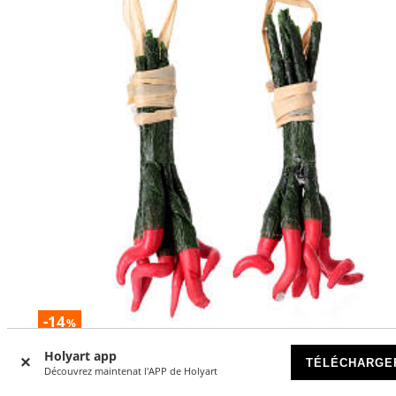
-14
%
Holyart app
Set deux bouquets de piments à suspendre crèche napolit
TÉLÉCHARGE
Découvrez maintenat l'APP de Holyart
miniature 6 cm