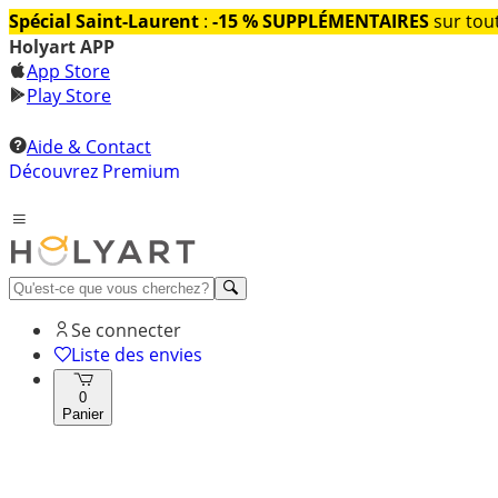
Spécial Saint-Laurent
:
-15 % SUPPLÉMENTAIRES
sur tout
Holyart APP
App Store
Play Store
Aide & Contact
Découvrez Premium
Se connecter
Liste des envies
0
Panier