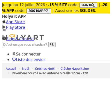
Jusqu'au 12 juillet 2026 :
-15 % SITE
code:
|
-20
260710
% APP
code:
| Aussi sur les
SOLDES
.
260710APP
Holyart APP
App Store
Play Store
Aide & Contact
Découvrez Premium
Se connecter
Liste des envies
Accueil
Noël
Crèches Noël
Crèche Napolitaine
0
Réverbère courbé avec lanterne h réelle 12 cm - 12V
Panier