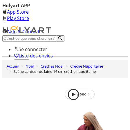
Holyart APP
App Store
Play Store
Aide & Contact
Découvrez Premium
Se connecter
Liste des envies
Accueil
Noël
Crèches Noël
Crèche Napolitaine
0
Scène cardeur de laine 14 cm crèche napolitaine
Panier
VIDEO
1