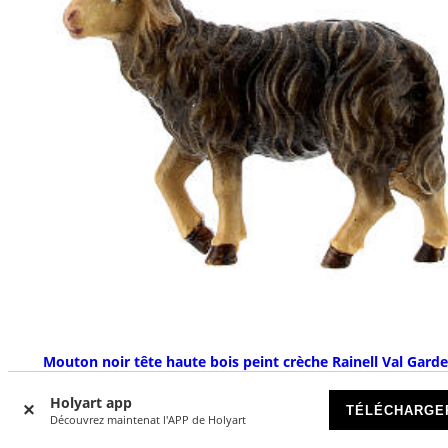
Mouton noir tête haute bois peint crèche Rainell Val Gard
11 cm
Holyart app
SUR COMMANDE
TÉLÉCHARGE
Découvrez maintenat l'APP de Holyart