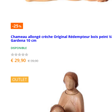
-25
%
Chameau allongé crèche Original Rédempteur bois peint V
Gardena 10 cm
DISPONIBLE
€ 29,90
€ 39,90
OUTLET