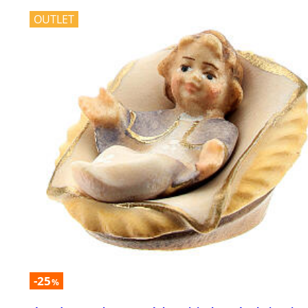
OUTLET
-25
%