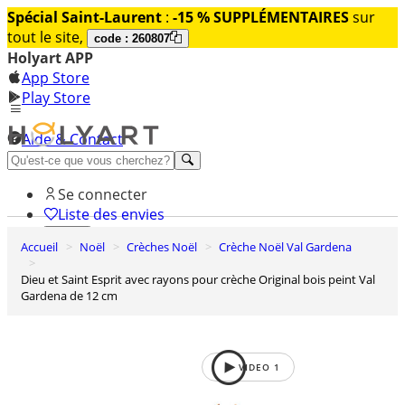
Spécial Saint-Laurent
:
-15 % SUPPLÉMENTAIRES
sur
tout le site,
code : 260807
Holyart APP
App Store
Play Store
Aide & Contact
Découvrez Premium
Se connecter
Liste des envies
Accueil
Noël
Crèches Noël
Crèche Noël Val Gardena
0
Panier
Dieu et Saint Esprit avec rayons pour crèche Original bois peint Val
Gardena de 12 cm
VIDEO
1