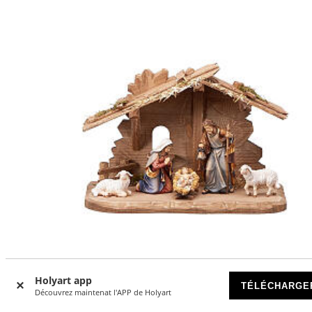
Holyart app
-17
%
TÉLÉCHARGE
Découvrez maintenat l'APP de Holyart