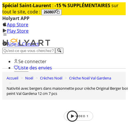
Spécial Saint-Laurent
:
-15 % SUPPLÉMENTAIRES
sur
tout le site, code :
260807
Holyart APP
App Store
Play Store
Aide & Contact
Découvrez Premium
Se connecter
Liste des envies
Accueil
Noël
Crèches Noël
Crèche Noël Val Gardena
0
Panier
Nativité avec bergers dans maisonnette pour crèche Original Berger bois
peint Val Gardena 12 cm 7 pcs
VIDEO
1