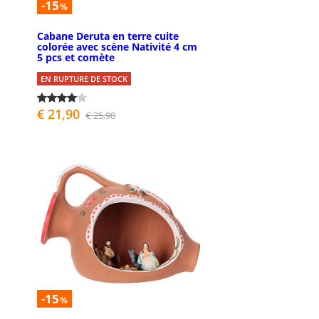
-15
%
Cabane Deruta en terre cuite
colorée avec scène Nativité 4 cm
5 pcs et comète
EN RUPTURE DE STOCK
€ 21,90
€ 25,90
-15
%