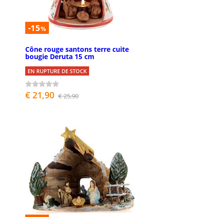
-15
%
Cône rouge santons terre cuite
bougie Deruta 15 cm
EN RUPTURE DE STOCK
€ 21,90
€ 25,90