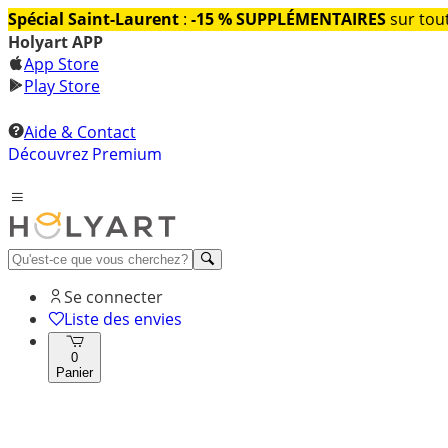
Spécial Saint-Laurent
:
-15 % SUPPLÉMENTAIRES
sur tout
Holyart APP
App Store
Play Store
Aide & Contact
Découvrez Premium
Se connecter
Liste des envies
0
Panier