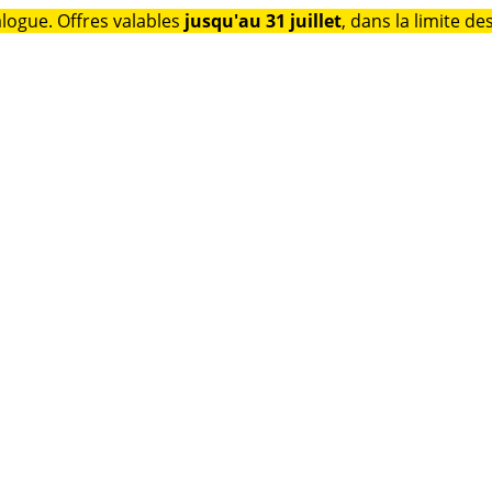
alogue. Offres valables
jusqu'au 31 juillet
, dans la limite de