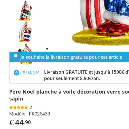
Previous
slide
Next
slide
Je souhaite la livraison gratuite pour cet article
Livraison GRATUITE et jusqu'à 1500€ 
pour seulement 8,90€/an.
Père Noël planche à voile décoration verre so
sapin
2
Modèle :
PR026439
€
44
,90