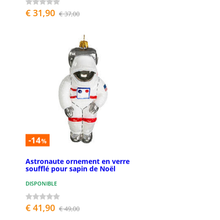
€ 31,90
€ 37,00
-14
%
Astronaute ornement en verre
soufflé pour sapin de Noël
DISPONIBLE
€ 41,90
€ 49,00