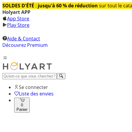
SOLDES D'ÉTÉ
:
jusqu'à 60 % de réduction
sur tout le cat
Holyart APP
App Store
Play Store
Aide & Contact
Découvrez Premium
Se connecter
Liste des envies
0
Panier