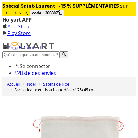
Spécial Saint-Laurent
:
-15 % SUPPLÉMENTAIRES
sur
tout le site,
code : 260807
Holyart APP
App Store
Play Store
Aide & Contact
Découvrez Premium
Se connecter
Liste des envies
Accueil
Noël
Sapins de Noël
0
Sac cadeaux en tissu blanc décoré 75x45 cm
Panier