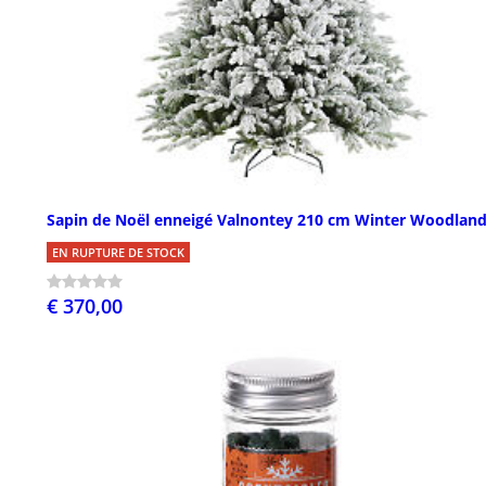
Sapin de Noël enneigé Valnontey 210 cm Winter Woodlan
EN RUPTURE DE STOCK
€ 370,00