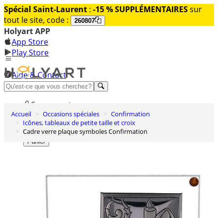
Spécial Saint-Laurent
:
-15 % SUPPLÉMENTAIRES
sur
tout le site, code :
260807
Holyart APP
App Store
Play Store
Aide & Contact
Découvrez Premium
Se connecter
Accueil
Occasions spéciales
Confirmation
Liste des envies
Icônes, tableaux de petite taille et croix
Cadre verre plaque symboles Confirmation
0
Panier