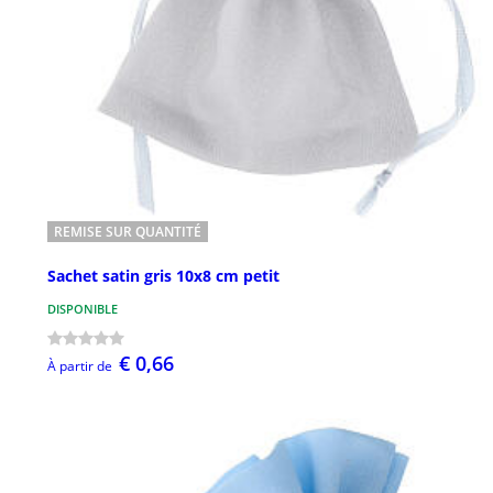
REMISE SUR QUANTITÉ
Sachet satin gris 10x8 cm petit
DISPONIBLE
€ 0,66
À partir de