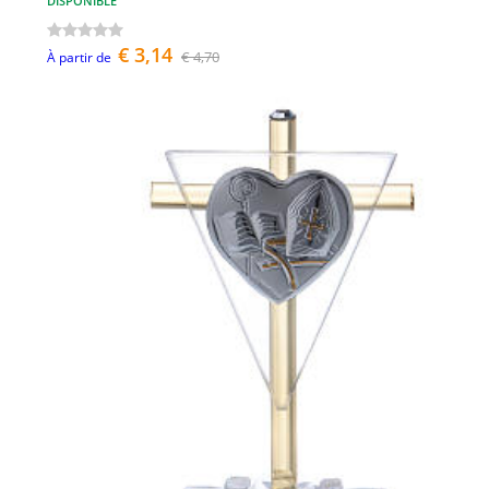
DISPONIBLE
€ 3,14
€ 4,70
À partir de