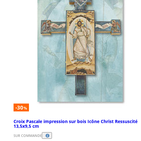
-30
%
Croix Pascale impression sur bois Icône Christ Ressuscité
13,5x9,5 cm
SUR COMMANDE