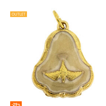
OUTLET
-29
%