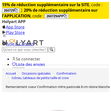
15% de réduction supplémentaire sur le SITE
, code :
|
20% de réduction supplémentaire sur
260729
l'APPLICATION
, code :
260729APP
Holyart APP
App Store
Play Store
Aide & Contact
Découvrez Premium
Se connecter
Liste des envies
Accueil
Occasions spéciales
Confirmation
0
Icônes, tableaux de petite taille et croix
Panier
Remerciement coeur Confirmation mitre pastorale 8 cm résine blanche