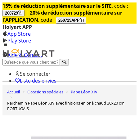
15% de réduction supplémentaire sur le SITE
, code :
|
20% de réduction supplémentaire sur
260729
l'APPLICATION
, code :
260729APP
Holyart APP
App Store
Play Store
Aide & Contact
Découvrez Premium
Se connecter
Liste des envies
Accueil
Occasions spéciales
Pape Léon XIV
0
Panier
Parchemin Pape Léon XIV avec finitions en or à chaud 30x20 cm
PORTUGAIS