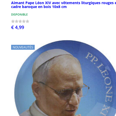
Aimant Pape Léon XIV avec vêtements liturgiques rouges 
cadre baroque en bois 10x8 cm
DISPONIBLE
€ 4,99
NOUVEAUTÉS